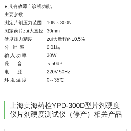
● 具有故障自诊断功能。
主要参数
测定片剂压力范围
10N～300N
测定药片zui大直径
30mm
硬度压力精度
zui大量程的±0.5%
分 辨 率
0.01㎏
输 入 功 率
30W
噪 音
＜50dB
电 源
220V 50Hz
环 境 温 度
0～35℃
上海黄海药检YPD-300D型片剂硬度
仪片剂硬度测试仪（停产）相关产品