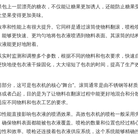
果包上一层漂亮的糖衣，不仅能让糖果更加诱人，还能防止糖果
让坚果变得更加美味。
效率和性能上有很大提升。它同样是通过滚筒使物料翻滚，喷枪
，能够更快速、更均匀地将包衣液喷洒到物料表面。其滚筒的结
衣液能更好地附着。
以实时监测和调整多个参数，根据不同的物料和包衣要求，快速
更快地使包衣液干燥固化，大大缩短了包衣的时间，提高了生产
部分，这可是包衣机的核心“舞台”。滚筒通常是由不锈钢等材
路或者凸起，目的是为了让物料在翻滚过程中能更好地混合和分
适应不同物料和包衣工艺的要求。
和性能直接影响包衣液的喷洒效果。高效包衣机的喷枪一般采用
，确保物料表面都能被包衣液覆盖。喷枪的数量和位置也经过精
匀性和效率。喷枪还连接着包衣液供应系统，这个系统能够精确